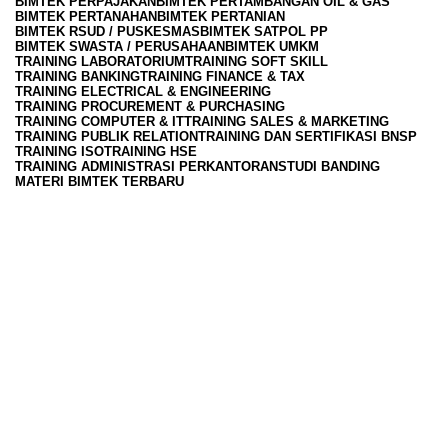
BIMTEK PERPAJAKAN
BIMTEK PERTAMBANGAN OIL & GAS
BIMTEK PERTANAHAN
BIMTEK PERTANIAN
BIMTEK RSUD / PUSKESMAS
BIMTEK SATPOL PP
BIMTEK SWASTA / PERUSAHAAN
BIMTEK UMKM
TRAINING LABORATORIUM
TRAINING SOFT SKILL
TRAINING BANKING
TRAINING FINANCE & TAX
TRAINING ELECTRICAL & ENGINEERING
TRAINING PROCUREMENT & PURCHASING
TRAINING COMPUTER & IT
TRAINING SALES & MARKETING
TRAINING PUBLIK RELATION
TRAINING DAN SERTIFIKASI BNSP
TRAINING ISO
TRAINING HSE
TRAINING ADMINISTRASI PERKANTORAN
STUDI BANDING
MATERI BIMTEK TERBARU