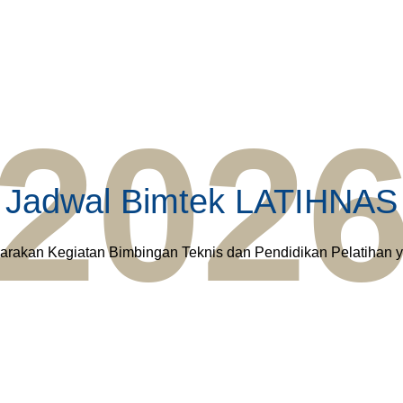
202
Jadwal Bimtek LATIHNAS
rakan Kegiatan Bimbingan Teknis dan Pendidikan Pelatihan y