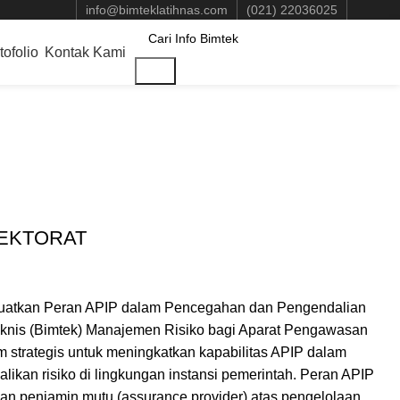
info@bimteklatihnas.com
(021) 22036025
tofolio
Kontak Kami
Cari
PEKTORAT
kan Peran APIP dalam Pencegahan dan Pengendalian
knis (Bimtek) Manajemen Risiko bagi Aparat Pengawasan
m strategis untuk meningkatkan kapabilitas APIP dalam
likan risiko di lingkungan instansi pemerintah. Peran APIP
n dan penjamin mutu (assurance provider) atas pengelolaan