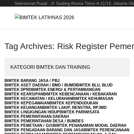
Sekretariat Pusat : Jl. Gading Kirana Timur A-11/15, Jakarta Ut
Tag Archives: Risk Register Pemer
KATEGORI BIMTEK DAN TRAINING
BIMTEK BARANG JASA / PBJ
BIMTEK ASET DAERAH / BMD / BUMD
BIMTEK BLU, BLUD
BIMTEK DPRD
BIMTEK ENERGI & PERTAMBANGAN
BIMTEK KEARSIPAN
BIMTEK KEBENCANAAN / KEBAKARAN
BIMTEK KECAMATAN / KELURAHAN
BIMTEK KEHUMASAN
BIMTEK KEPEGAWAIAN
BIMTEK KEPENDUDUKAN
BIMTEK KEUANGAN
BIMTEK LAKIP, RENSTRA, RPJMD
BIMTEK LINGKUNGAN HIDUP
BIMTEK PARIWISATA
BIMTEK PEMERINTAHAN DAERAH
BIMTEK PEMERINTAHAN DESA / BUMDES
BIMTEK PEMETAAN / GIS
BIMTEK PENANAMAN MODAL DAERAH
BIMTEK PENGADAAN BARANG DAN JASA
BIMTEK PERENCANAAN