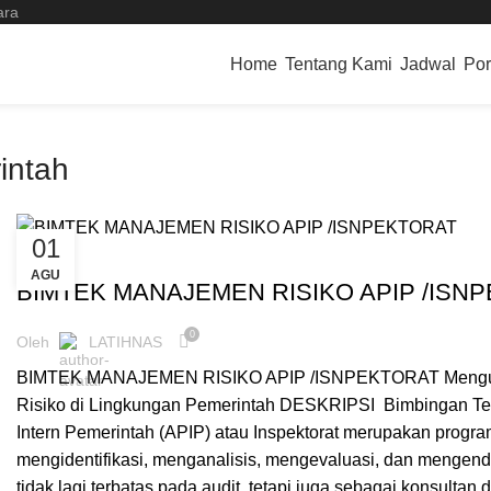
ara
Home
Tentang Kami
Jadwal
Por
intah
01
BIMTEK PEMERINTAHAN DAERAH
AGU
BIMTEK MANAJEMEN RISIKO APIP /ISN
0
Oleh
LATIHNAS
BIMTEK MANAJEMEN RISIKO APIP /ISNPEKTORAT Menguat
Risiko di Lingkungan Pemerintah DESKRIPSI Bimbingan Te
Intern Pemerintah (APIP) atau Inspektorat merupakan progra
mengidentifikasi, menganalisis, mengevaluasi, dan mengenda
tidak lagi terbatas pada audit, tetapi juga sebagai konsulta