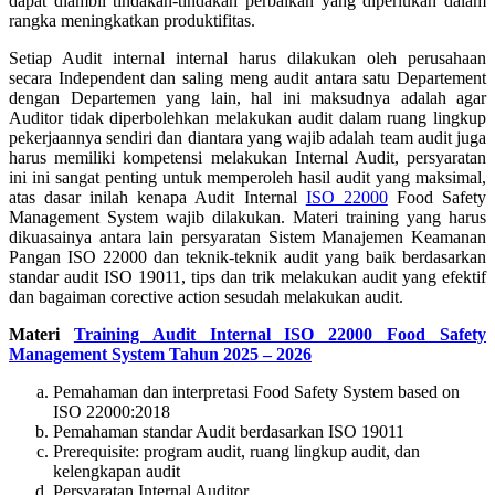
dapat diambil tindakan-tindakan perbaikan yang diperlukan dalam
rangka meningkatkan produktifitas.
Setiap Audit internal internal harus dilakukan oleh perusahaan
secara Independent dan saling meng audit antara satu Departement
dengan Departemen yang lain, hal ini maksudnya adalah agar
Auditor tidak diperbolehkan melakukan audit dalam ruang lingkup
pekerjaannya sendiri dan diantara yang wajib adalah team audit juga
harus memiliki kompetensi melakukan Internal Audit, persyaratan
ini ini sangat penting untuk memperoleh hasil audit yang maksimal,
atas dasar inilah kenapa Audit Internal
ISO 22000
Food Safety
Management System wajib dilakukan. Materi training yang harus
dikuasainya antara lain persyaratan Sistem Manajemen Keamanan
Pangan ISO 22000 dan teknik-teknik audit yang baik berdasarkan
standar audit ISO 19011, tips dan trik melakukan audit yang efektif
dan bagaiman corective action sesudah melakukan audit.
Materi
Training Audit Internal ISO 22000 Food Safety
Management System Tahun 2025 – 2026
Pemahaman dan interpretasi Food Safety System based on
ISO 22000:2018
Pemahaman standar Audit berdasarkan ISO 19011
Prerequisite: program audit, ruang lingkup audit, dan
kelengkapan audit
Persyaratan Internal Auditor