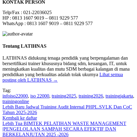
KONTAK PERSON
Telp/Fax : 021-22036025
HP : 0813 1607 9019 – 0811 9229 577
WhatsApp : 0813 1607 9019 – 0811 9229 577
Tentang LATIHNAS
LATIHNAS didukung tenaga pendidik yang berpengalaman dan
bersertifikasi trainer khususnya bidang sdm, keuangan, IT, untuk
meningkatkan kualitas dan mutu SDM berbagai kalangan di mana
pendidikan yang berkualitas adalah tolak ukurnya
Lihat semua
posting oleh LATIHNAS
→
Tag:
infoiso22000
,
iso 22000
,
training2025
,
training2026
,
trainingjakarta
,
trainingonline
Lebih Baru
Jadwal Training Audit Internal PHPL.SVLK Dan CoC
Tahun 2025-2026
Kembali ke daftar
Lebih Tua
BIMTEK PELATIHAN WASTE MANAGEMENT
|PENGELOLAAN SAMPAH SECARA EFEKTIF DAN
BERKELANJUTAN 2025 -2026