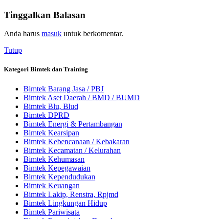
Tinggalkan Balasan
Anda harus
masuk
untuk berkomentar.
Tutup
Kategori Bimtek dan Training
Bimtek Barang Jasa / PBJ
Bimtek Aset Daerah / BMD / BUMD
Bimtek Blu, Blud
Bimtek DPRD
Bimtek Energi & Pertambangan
Bimtek Kearsipan
Bimtek Kebencanaan / Kebakaran
Bimtek Kecamatan / Kelurahan
Bimtek Kehumasan
Bimtek Kepegawaian
Bimtek Kependudukan
Bimtek Keuangan
Bimtek Lakip, Renstra, Rpjmd
Bimtek Lingkungan Hidup
Bimtek Pariwisata