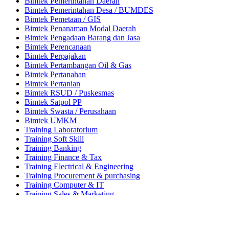
Bimtek Pemerintahan Daerah
Bimtek Pemerintahan Desa / BUMDES
Bimtek Pemetaan / GIS
Bimtek Penanaman Modal Daerah
Bimtek Pengadaan Barang dan Jasa
Bimtek Perencanaan
Bimtek Perpajakan
Bimtek Pertambangan Oil & Gas
Bimtek Pertanahan
Bimtek Pertanian
Bimtek RSUD / Puskesmas
Bimtek Satpol PP
Bimtek Swasta / Perusahaan
Bimtek UMKM
Training Laboratorium
Training Soft Skill
Training Banking
Training Finance & Tax
Training Electrical & Engineering
Training Procurement & purchasing
Training Computer & IT
Training Sales & Marketing
Training Publik Relation
Training dan Sertifikasi BNSP
Training ISO