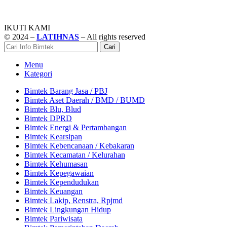
IKUTI KAMI
© 2024 –
LATIHNAS
– All rights reserved
Cari
Menu
Kategori
Bimtek Barang Jasa / PBJ
Bimtek Aset Daerah / BMD / BUMD
Bimtek Blu, Blud
Bimtek DPRD
Bimtek Energi & Pertambangan
Bimtek Kearsipan
Bimtek Kebencanaan / Kebakaran
Bimtek Kecamatan / Kelurahan
Bimtek Kehumasan
Bimtek Kepegawaian
Bimtek Kependudukan
Bimtek Keuangan
Bimtek Lakip, Renstra, Rpjmd
Bimtek Lingkungan Hidup
Bimtek Pariwisata