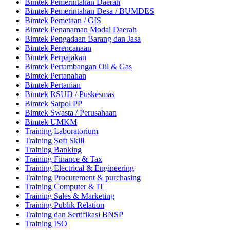
Bimtek Pemerintahan Daerah
Bimtek Pemerintahan Desa / BUMDES
Bimtek Pemetaan / GIS
Bimtek Penanaman Modal Daerah
Bimtek Pengadaan Barang dan Jasa
Bimtek Perencanaan
Bimtek Perpajakan
Bimtek Pertambangan Oil & Gas
Bimtek Pertanahan
Bimtek Pertanian
Bimtek RSUD / Puskesmas
Bimtek Satpol PP
Bimtek Swasta / Perusahaan
Bimtek UMKM
Training Laboratorium
Training Soft Skill
Training Banking
Training Finance & Tax
Training Electrical & Engineering
Training Procurement & purchasing
Training Computer & IT
Training Sales & Marketing
Training Publik Relation
Training dan Sertifikasi BNSP
Training ISO