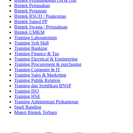
Bimtek Pertambangan Oil & Gas
Bimtek Pertanahan
Bimtek Pertanian
Bimtek RSUD / Puskesmas
Bimtek Satpol PP
Bimtek Swasta / Perusahaan
Bimtek UMKM
Training Laboratorium
Training Soft Skill
Training Banking
Training Finance & Tax
Training Electrical & Engineering
Training Procurement & purchasing
Training Computer & IT
Training Sales & Marketing
Training Publik Relation
Training dan Sertifikasi BNSP
Training ISO
Training HSE
Training Administrasi Perkantoran
Studi Banding
Materi Bimtek Terbaru