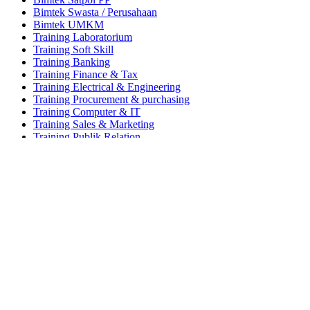
Bimtek Swasta / Perusahaan
Bimtek UMKM
Training Laboratorium
Training Soft Skill
Training Banking
Training Finance & Tax
Training Electrical & Engineering
Training Procurement & purchasing
Training Computer & IT
Training Sales & Marketing
Training Publik Relation
Training dan Sertifikasi BNSP
Training ISO
Training HSE
Training Administrasi Perkantoran
Studi Banding
Materi Bimtek Terbaru
Home
Tentang Kami
Jadwal
Portofolio
Kontak Kami
Sidebar