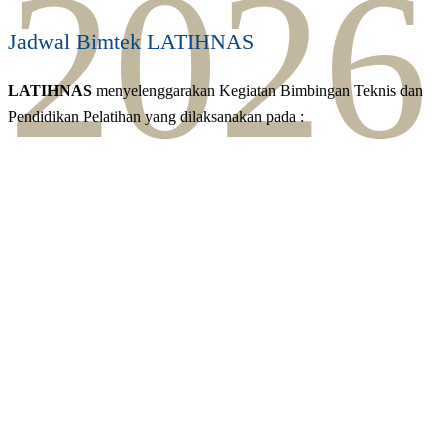
2026
Jadwal Bimtek LATIHNAS
LATIHNAS
menyelenggarakan Kegiatan Bimbingan Teknis dan
Pendidikan Pelatihan yang dilaksanakan pada :