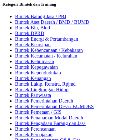
Kategori Bimtek dan Training
Bimtek Barang Jasa / PBJ
Bimtek Aset Daerah / BMD / BUMD
Bimtek Blu, Blud
Bimtek DPRD
Bimtek Energi & Pertambangan
Bimtek Kearsipan
Bimtek Kebencanaan / Kebakaran
Bimtek Kecamatan / Kelurahan
Bimtek Kehumasan
Bimtek Kepegawaian
Bimtek Kependudukan
Bimtek Keuangan
Bimtek Lakip, Renstra, Rpjmd
Bimtek Lingkungan Hidup
Bimtek Pariwisata
Bimtek Pemerintahan Daerah
Bimtek Pemerintahan Desa / BUMDES
Bimtek Pemetaan / GIS
Bimtek Penanaman Modal Daerah
Bimtek Pengadaan Barang dan Jasa
Bimtek Perencanaan
Bimtek Perpajakan