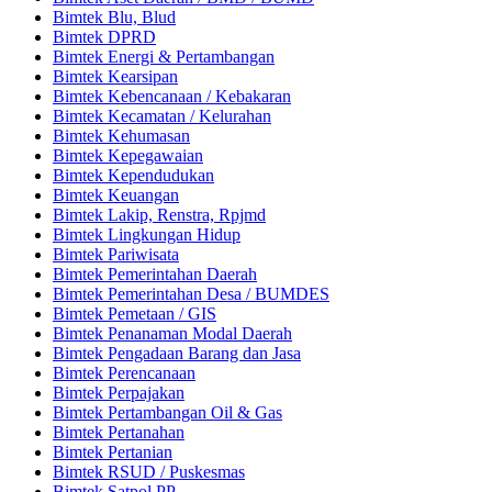
Bimtek Blu, Blud
Bimtek DPRD
Bimtek Energi & Pertambangan
Bimtek Kearsipan
Bimtek Kebencanaan / Kebakaran
Bimtek Kecamatan / Kelurahan
Bimtek Kehumasan
Bimtek Kepegawaian
Bimtek Kependudukan
Bimtek Keuangan
Bimtek Lakip, Renstra, Rpjmd
Bimtek Lingkungan Hidup
Bimtek Pariwisata
Bimtek Pemerintahan Daerah
Bimtek Pemerintahan Desa / BUMDES
Bimtek Pemetaan / GIS
Bimtek Penanaman Modal Daerah
Bimtek Pengadaan Barang dan Jasa
Bimtek Perencanaan
Bimtek Perpajakan
Bimtek Pertambangan Oil & Gas
Bimtek Pertanahan
Bimtek Pertanian
Bimtek RSUD / Puskesmas
Bimtek Satpol PP