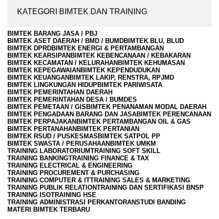
KATEGORI BIMTEK DAN TRAINING
BIMTEK BARANG JASA / PBJ
BIMTEK ASET DAERAH / BMD / BUMD
BIMTEK BLU, BLUD
BIMTEK DPRD
BIMTEK ENERGI & PERTAMBANGAN
BIMTEK KEARSIPAN
BIMTEK KEBENCANAAN / KEBAKARAN
BIMTEK KECAMATAN / KELURAHAN
BIMTEK KEHUMASAN
BIMTEK KEPEGAWAIAN
BIMTEK KEPENDUDUKAN
BIMTEK KEUANGAN
BIMTEK LAKIP, RENSTRA, RPJMD
BIMTEK LINGKUNGAN HIDUP
BIMTEK PARIWISATA
BIMTEK PEMERINTAHAN DAERAH
BIMTEK PEMERINTAHAN DESA / BUMDES
BIMTEK PEMETAAN / GIS
BIMTEK PENANAMAN MODAL DAERAH
BIMTEK PENGADAAN BARANG DAN JASA
BIMTEK PERENCANAAN
BIMTEK PERPAJAKAN
BIMTEK PERTAMBANGAN OIL & GAS
BIMTEK PERTANAHAN
BIMTEK PERTANIAN
BIMTEK RSUD / PUSKESMAS
BIMTEK SATPOL PP
BIMTEK SWASTA / PERUSAHAAN
BIMTEK UMKM
TRAINING LABORATORIUM
TRAINING SOFT SKILL
TRAINING BANKING
TRAINING FINANCE & TAX
TRAINING ELECTRICAL & ENGINEERING
TRAINING PROCUREMENT & PURCHASING
TRAINING COMPUTER & IT
TRAINING SALES & MARKETING
TRAINING PUBLIK RELATION
TRAINING DAN SERTIFIKASI BNSP
TRAINING ISO
TRAINING HSE
TRAINING ADMINISTRASI PERKANTORAN
STUDI BANDING
MATERI BIMTEK TERBARU